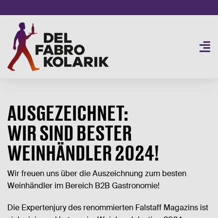
Skip
to
content
Togg
Navi
SORTIMENT
2
AUSGEZEICHNET:
SERVICE
WIR SIND BESTER
BUSINESS
NEU
WEINHÄNDLER 2024!
PRIVATE
AKTUELLES
Wir freuen uns über die Auszeichnung zum besten
Weinhändler im Bereich B2B Gastronomie!
ÜBER UNS
B2B SHOP
Die Expertenjury des renommierten Falstaff Magazins ist