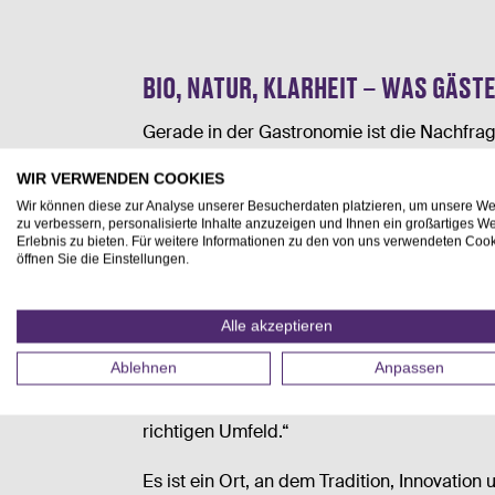
BIO, NATUR, KLARHEIT – WAS GÄS
Gerade in der Gastronomie ist die Nachfrag
Biowein folgt klaren EU-Richtlinien und set
WIR VERWENDEN COOKIES
weniger Zusatzstoffe – pure Reduktion auf 
Wir können diese zur Analyse unserer Besucherdaten platzieren, um unsere We
Gastronom:innen und Sommeliers wissen: Fü
zu verbessern, personalisierte Inhalte anzuzeigen und Ihnen ein großartiges We
Gäste kompetent zu beraten.
Erlebnis zu bieten. Für weitere Informationen zu den von uns verwendeten Coo
öffnen Sie die Einstellungen.
DIE PERFEKTE GENUSSKULISSE
Alle akzeptieren
Nach einem langen Tag im Weingarten oder K
Ablehnen
Anpassen
seine Weine auf fein abgestimmte Küche und
mit großartigen Restaurants zusammenzuarb
richtigen Umfeld.“
Es ist ein Ort, an dem Tradition, Innovation