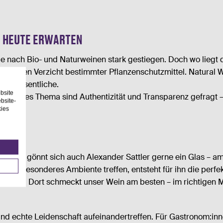
TE HEUTE ERWARTEN
e nach Bio- und Naturweinen stark gestiegen. Doch wo liegt d
zt auf den Verzicht bestimmter Pflanzenschutzmittel. Natural 
das Wesentliche.
bsite
r dieses Thema sind Authentizität und Transparenz gefragt 
bsite-
kies
eller gönnt sich auch Alexander Sattler gerne ein Glas – am
 ein besonderes Ambiente treffen, entsteht für ihn die perfe
eiten. Dort schmeckt unser Wein am besten – im richtigen M
 und echte Leidenschaft aufeinandertreffen. Für Gastronom:inne