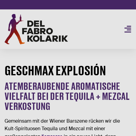
Skip
to
content
Togg
Navi
SORTIMENT
2
GESCHMAX EXPLOSIÓN
SERVICE
BUSINESS
NEU
ATEMBERAUBENDE AROMATISCHE
PRIVATE
VIELFALT BEI DER TEQUILA + MEZCAL
VERKOSTUNG
AKTUELLES
ÜBER UNS
Gemeinsam mit der Wiener Barszene rücken wir die
Kult-Spirituosen Tequila und Mezcal mit einer
B2B SHOP