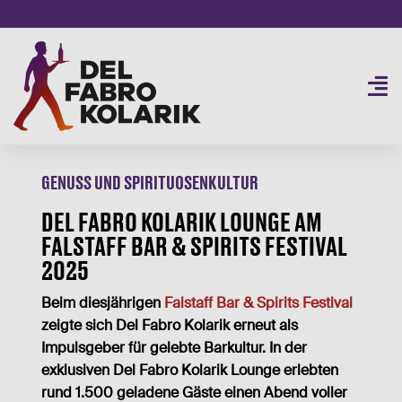
Skip
to
content
Togg
Navi
SORTIMENT
GENUSS UND SPIRITUOSENKULTUR
2
SERVICE
DEL FABRO KOLARIK LOUNGE AM
BUSINESS
NEU
FALSTAFF BAR & SPIRITS FESTIVAL
2025
PRIVATE
Beim diesjährigen
Falstaff Bar & Spirits Festival
AKTUELLES
zeigte sich Del Fabro Kolarik erneut als
ÜBER UNS
Impulsgeber für gelebte Barkultur. In der
exklusiven Del Fabro Kolarik Lounge erlebten
B2B SHOP
rund 1.500 geladene Gäste einen Abend voller