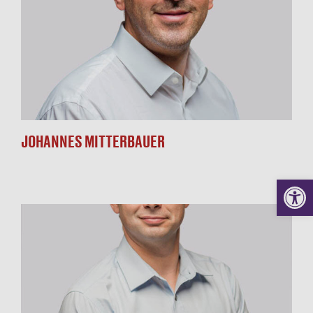
KONTAKT
JOHANNES MITTERBAUER
Werkzeugl