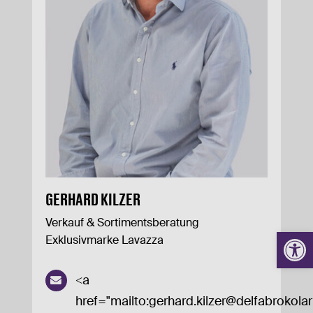
KONTAKT
GERHARD KILZER
Verkauf & Sortimentsberatung
Werkzeugl
Exklusivmarke Lavazza
<a
href="mailto:
gerhard.kilzer@delfabrokolari