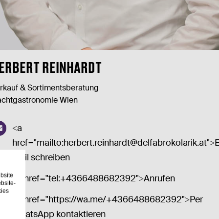
ERBERT REINHARDT
rkauf & Sortimentsberatung
chtgastronomie Wien
<a
href="mailto:
herbert.reinhardt@delfabrokolarik.at
">
Mail schreiben
bsite
<a href="tel:+4366488682392">Anrufen
bsite-
kies
<a href="https://wa.me/+4366488682392">Per
WhatsApp kontaktieren